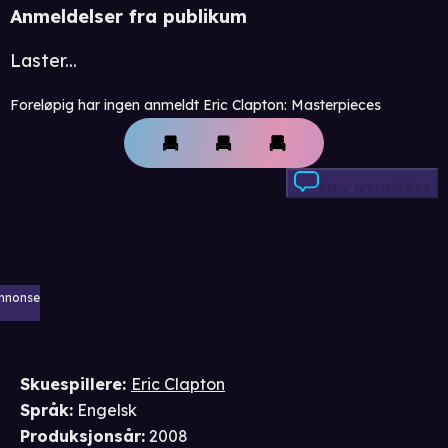
Anmeldelser fra publikum
Laster...
Foreløpig har ingen anmeldt Eric Clapton: Masterpieces
Skriv anmeldelse
nnonse
Skuespillere
:
Eric Clapton
Språk
:
Engelsk
Produksjonsår
:
2008