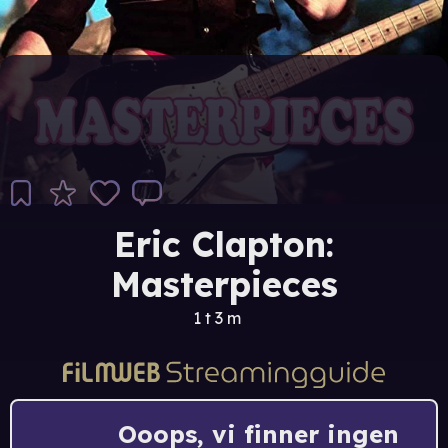
Eric Clapton:
Masterpieces
1 t 3 m
Ooops, vi finner ingen