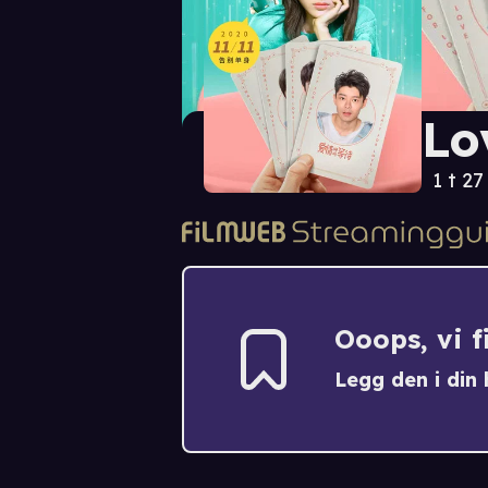
Lo
1 t 27
Ooops, vi 
Legg den i din h