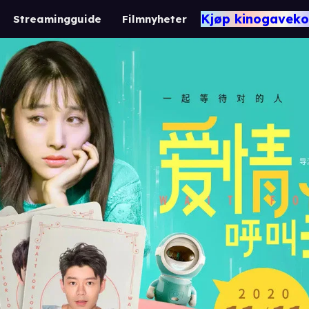
Kjøp kinogaveko
Streamingguide
Filmnyheter