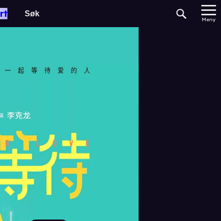
rt
Meny