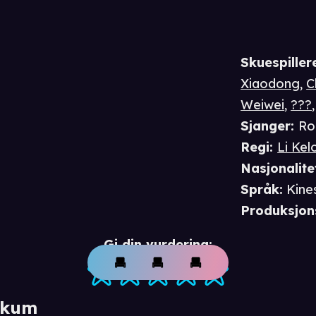
Skuespiller
Xiaodong
,
C
Weiwei
,
???
Sjanger
:
Ro
Regi
:
Li Kel
Nasjonalite
Språk
:
Kine
Produksjon
Gi din vurdering:
ikum