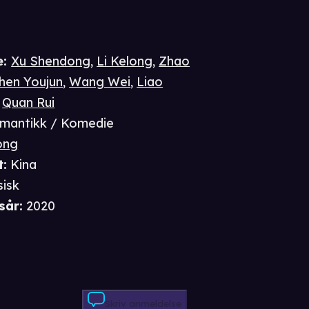
e
:
Xu Shendong
,
Li Kelong
,
Zhao
hen Youjun
,
Wang Wei
,
Liao
,
Quan Rui
mantikk / Komedie
ong
t
:
Kina
sisk
sår
:
2020
Skriv anmeldelse