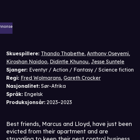
nnonse
Skuespillere
:
Thando Thabethe
,
Anthony Oseyemi
,
Kiroshan Naidoo
,
Didintle Khunou
,
Jesse Suntele
Sjanger
:
Eventyr / Action / Fantasy / Science fiction
Regi
:
Fred Wolmarans
,
Gareth Crocker
Nasjonalitet
:
Sør-Afrika
Språk
:
Engelsk
Produksjonsår
:
2023–2023
Best friends, Marcus and Lloyd, have just been
evicted from their apartment and are
struggling to keep their pest control business