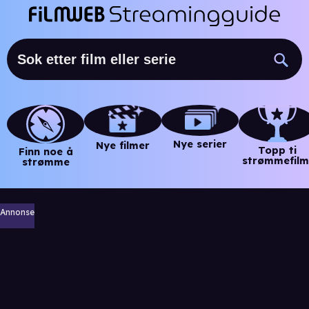
Nye serier
Nye filmer
Topp ti
Finn noe å
strømmefilm
strømme
Annonse