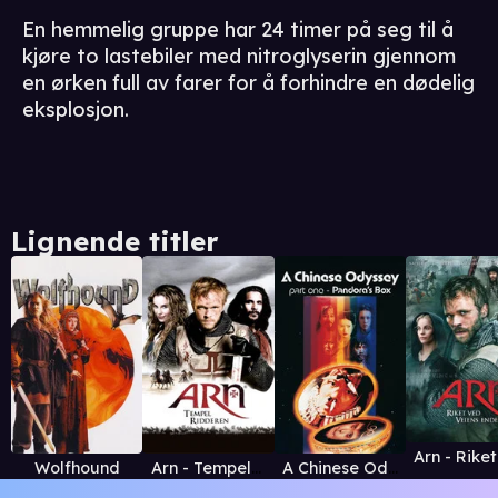
En hemmelig gruppe har 24 timer på seg til å
kjøre to lastebiler med nitroglyserin gjennom
en ørken full av farer for å forhindre en dødelig
eksplosjon.
Lignende titler
Wolfhound
Arn - Tempelridderen
A Chinese Odyssey Part One: Pandora's Box