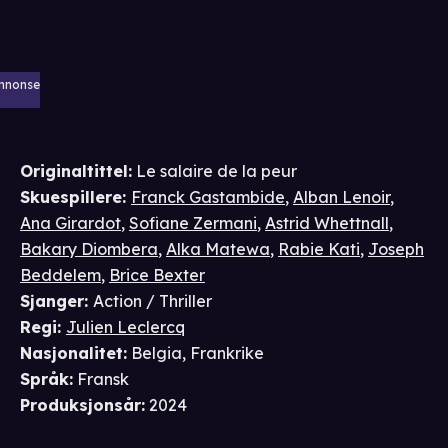
nnonse
Originaltittel:
Le salaire de la peur
Skuespillere
:
Franck Gastambide
,
Alban Lenoir
,
Ana Girardot
,
Sofiane Zermani
,
Astrid Whettnall
,
Bakary Diombera
,
Alka Matewa
,
Rabie Kati
,
Joseph
Beddelem
,
Brice Bexter
Sjanger
:
Action / Thriller
Regi
:
Julien Leclercq
Nasjonalitet
:
Belgia, Frankrike
Språk
:
Fransk
Produksjonsår
:
2024