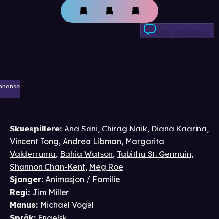
Skriv anmeldelse
nnonse
Skuespillere
:
Ana Sani
,
Chirag Naik
,
Diana Kaarina
,
Vincent Tong
,
Andrea Libman
,
Margarita
Valderrama
,
Bahia Watson
,
Tabitha St. Germain
,
Shannon Chan-Kent
,
Meg Roe
Sjanger
:
Animasjon / Familie
Regi
:
Jim Miller
Manus
:
Michael Vogel
Språk
:
Engelsk