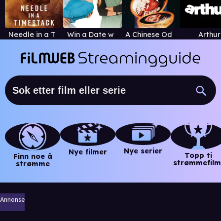
Needle in a Timestack
Win a Date with Tad Hamilton
A Chinese Odyssey Part One: Pandora's Box
Arthur
Nye serier
Nye filmer
Topp ti
Finn noe å
strømmefilm
strømme
Annonse