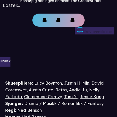
Foreløpig har ingen anmeldt The Greatest Hits
Laster...
Skriv anmeldelse
nnonse
Skuespillere
:
Lucy Boynton
,
Justin H. Min
,
David
Corenswet
,
Austin Crute
,
Retta
,
Andie Ju
,
Nelly
Furtado
,
Clementine Creevy
,
Tom Yi
,
Jenne Kang
Sjanger
:
Drama / Musikk / Romantikk / Fantasy
Regi
:
Ned Benson