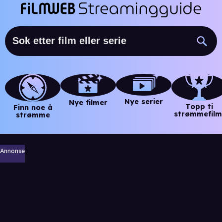
Nye serier
Nye filmer
Topp ti
Finn noe å
strømmefilm
strømme
Annonse