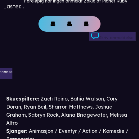
Foreløpig har ingen anmeldt Zokie of Planet Ruby
Laster...
Skriv anmeldelse
nnonse
Skuespillere
:
Zach Reino
,
Bahia Watson
,
Cory
Doran
,
Ryan Beil
,
Sharron Matthews
,
Joshua
Graham
,
Sabryn Rock
,
Alana Bridgewater
,
Melissa
Altro
Sjanger
:
Animasjon / Eventyr / Action / Komedie /