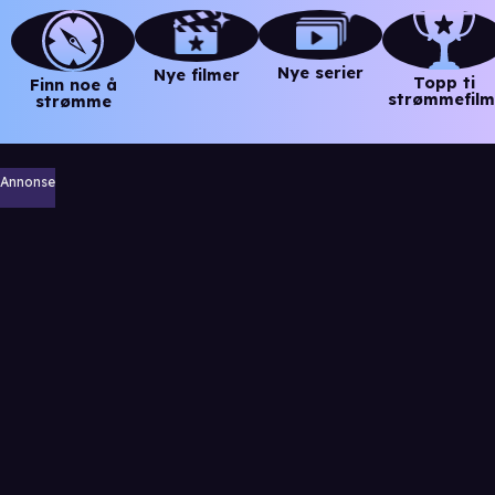
Nye serier
Nye filmer
Topp ti
Finn noe å
strømmefilm
strømme
Annonse