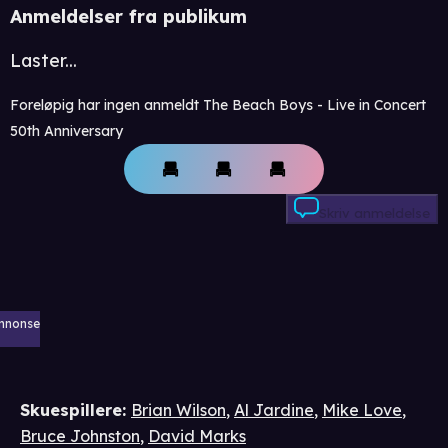
Anmeldelser fra publikum
Laster...
Foreløpig har ingen anmeldt The Beach Boys - Live in Concert
50th Anniversary
Skriv anmeldelse
nnonse
Skuespillere
:
Brian Wilson
,
Al Jardine
,
Mike Love
,
Bruce Johnston
,
David Marks