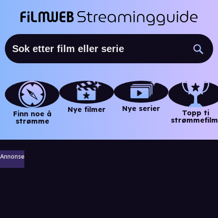
Nye serier
Nye filmer
Topp ti
Finn noe å
strømmefilm
strømme
Annonse