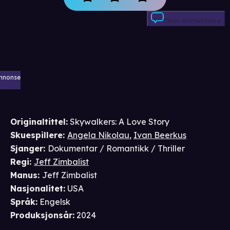
Skriv anmeldelse
nnonse
Originaltittel:
Skywalkers: A Love Story
Skuespillere
:
Angela Nikolau
,
Ivan Beerkus
Sjanger
:
Dokumentar / Romantikk / Thriller
Regi
:
Jeff Zimbalist
Manus
:
Jeff Zimbalist
Nasjonalitet
:
USA
Språk
:
Engelsk
Produksjonsår
:
2024