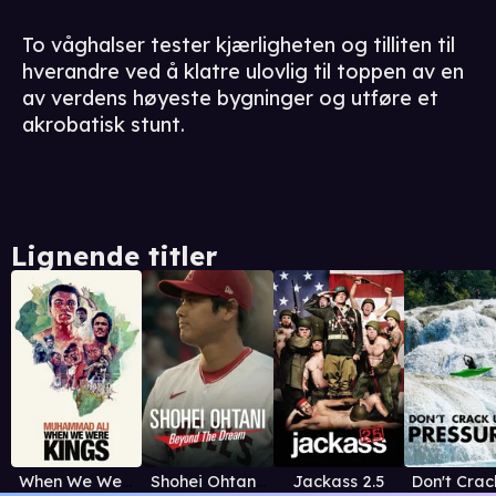
To våghalser tester kjærligheten og tilliten til
hverandre ved å klatre ulovlig til toppen av en
av verdens høyeste bygninger og utføre et
akrobatisk stunt.
Lignende titler
When We Were Kings
Shohei Ohtani - Beyond the Dream
Jackass 2.5