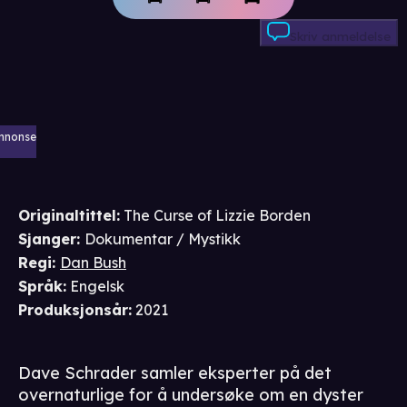
Skriv anmeldelse
nnonse
Originaltittel:
The Curse of Lizzie Borden
Sjanger
:
Dokumentar / Mystikk
Regi
:
Dan Bush
Språk
:
Engelsk
Produksjonsår
:
2021
Dave Schrader samler eksperter på det
overnaturlige for å undersøke om en dyster