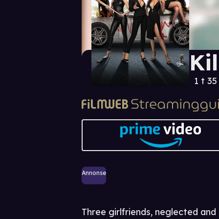
Ki
1 t 35
Annonse
Three girlfriends, neglected and