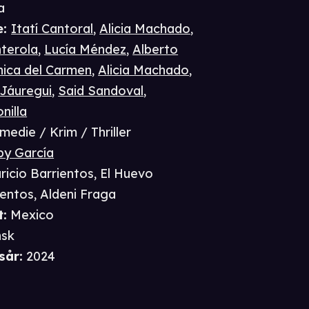
a
e
:
Itatí Cantoral
,
Alicia Machado
,
nterola
,
Lucía Méndez
,
Alberto
ica del Carmen
,
Alicia Machado
,
 Jáuregui
,
Said Sandoval
,
nilla
medie / Krim / Thriller
y García
ricio Barrientos
,
El Huevo
ientos
,
Aldeni Fraga
t
:
Mexico
nsk
sår
:
2024