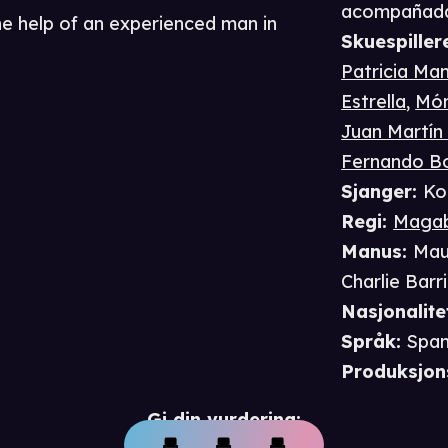
acompañad
e help of an experienced man in
Skuespiller
Patricia Ma
Estrella
,
Món
Juan Martín
Fernando Bo
Sjanger
:
Ko
Regi
:
Magab
Manus
:
Mau
Charlie Barr
Nasjonalite
Språk
:
Spa
Produksjon
Gi din vurdering: