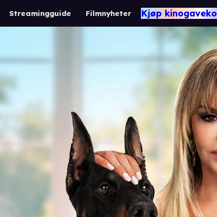
Kjøp kinogaveko
Streamingguide
Filmnyheter