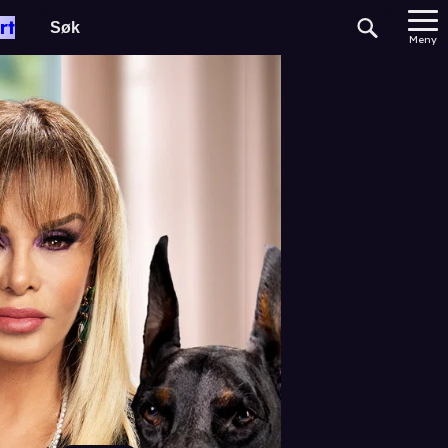
rt
Meny