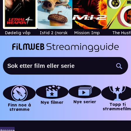
Dødelig våpen 4
Istid 2 (norsk versjon)
Mission: Impossible II
The Hust
Nye serier
Nye filmer
Topp ti
Finn noe å
strømmefilm
strømme
Annonse