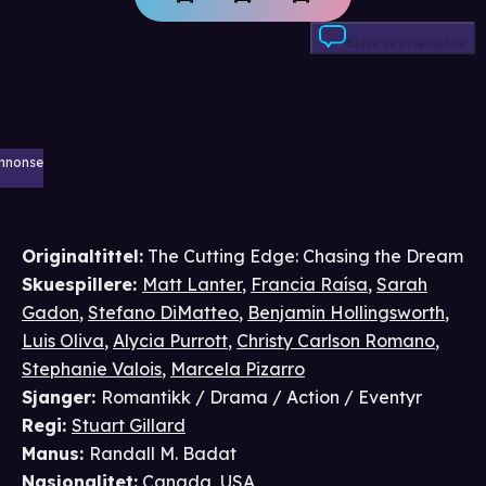
Skriv anmeldelse
nnonse
Originaltittel:
The Cutting Edge: Chasing the Dream
Skuespillere
:
Matt Lanter
,
Francia Raísa
,
Sarah
Gadon
,
Stefano DiMatteo
,
Benjamin Hollingsworth
,
Luis Oliva
,
Alycia Purrott
,
Christy Carlson Romano
,
Stephanie Valois
,
Marcela Pizarro
Sjanger
:
Romantikk / Drama / Action / Eventyr
Regi
:
Stuart Gillard
Manus
:
Randall M. Badat
Nasjonalitet
:
Canada, USA