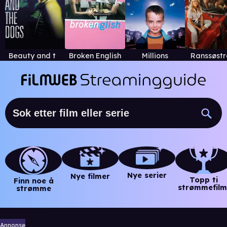
Beauty and the Dogs
Broken English
Millions
Ranssøst
Nye serier
Nye filmer
Topp ti
Finn noe å
strømmefilm
strømme
Annonse