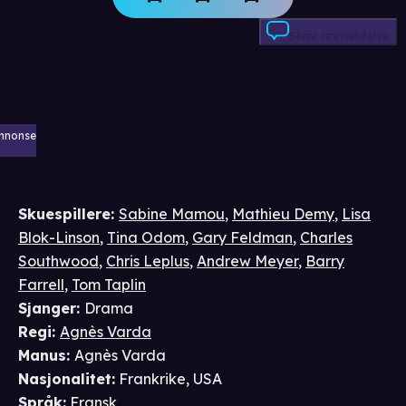
Skriv anmeldelse
nnonse
Skuespillere
:
Sabine Mamou
,
Mathieu Demy
,
Lisa
Blok-Linson
,
Tina Odom
,
Gary Feldman
,
Charles
Southwood
,
Chris Leplus
,
Andrew Meyer
,
Barry
Farrell
,
Tom Taplin
Sjanger
:
Drama
Regi
:
Agnès Varda
Manus
:
Agnès Varda
Nasjonalitet
:
Frankrike, USA
Språk
:
Fransk