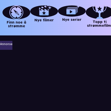
Nye serier
Nye filmer
Topp ti
Finn noe å
strømmefilm
strømme
Annonse