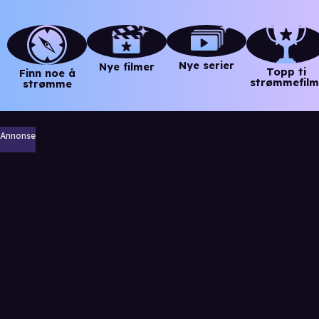
Nye serier
Nye filmer
Topp ti
Finn noe å
strømmefilm
strømme
Annonse