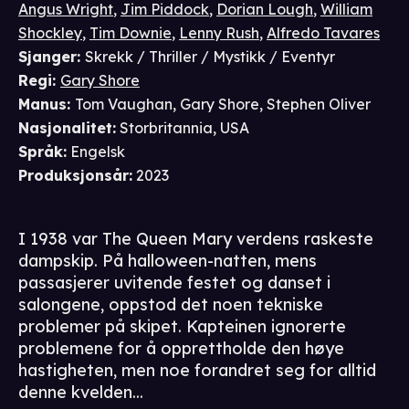
Angus Wright
,
Jim Piddock
,
Dorian Lough
,
William
Shockley
,
Tim Downie
,
Lenny Rush
,
Alfredo Tavares
Sjanger
:
Skrekk / Thriller / Mystikk / Eventyr
Regi
:
Gary Shore
Manus
:
Tom Vaughan
,
Gary Shore
,
Stephen Oliver
Nasjonalitet
:
Storbritannia, USA
Språk
:
Engelsk
Produksjonsår
:
2023
I 1938 var The Queen Mary verdens raskeste
dampskip. På halloween-natten, mens
passasjerer uvitende festet og danset i
salongene, oppstod det noen tekniske
problemer på skipet. Kapteinen ignorerte
problemene for å opprettholde den høye
hastigheten, men noe forandret seg for alltid
denne kvelden...