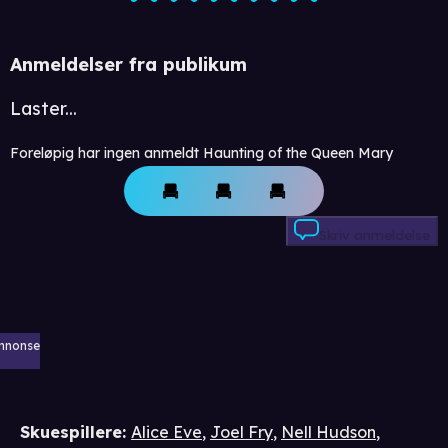
Anmeldelser fra publikum
Laster...
Foreløpig har ingen anmeldt Haunting of the Queen Mary
Skriv anmeldelse
nnonse
Skuespillere
:
Alice Eve
,
Joel Fry
,
Nell Hudson
,