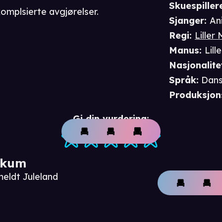
Skuespiller
komplsierte avgjørelser.
Sjanger
:
An
Regi
:
Liller 
Manus
:
Lill
Nasjonalite
Språk
:
Dan
Produksjon
Gi din vurdering:
ikum
meldt Juleland