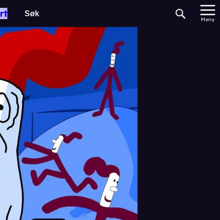
rt
Meny