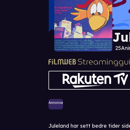
Ju
25
Ani
Annonse
Juleland har sett bedre tider si