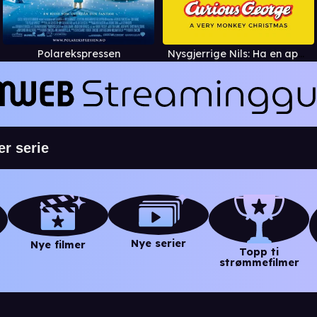
Polarekspressen
Nysgjerrige Nils: Ha en apekul jul
Nye serier
Nye filmer
Topp ti
strømmefilmer