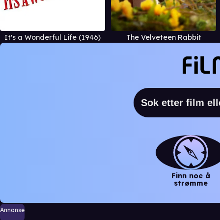
It's a Wonderful Life (1946)
The Velveteen Rabbit
Finn noe å
strømme
Annonse