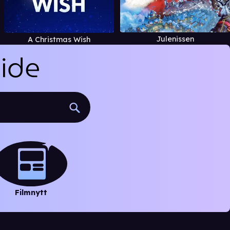
Julenissen
A Christmas Wish
Filmnytt