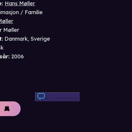
e
:
Hans Møller
imasjon / Familie
Møller
er Møller
t
:
Danmark, Sverige
sk
sår
:
2006
Skriv anmeldelse