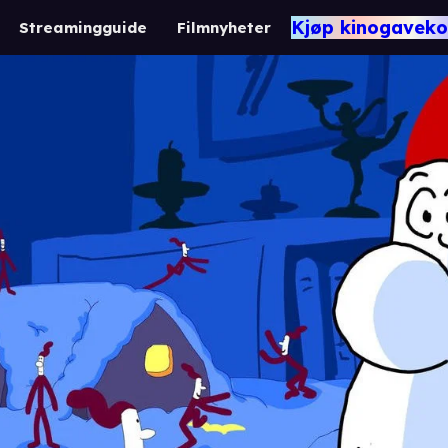
Kjøp kinogaveko
Streamingguide
Filmnyheter