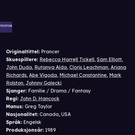
nnonse
Originaltittel:
Prancer
Skuespillere
:
Rebecca Harrell Tickell
,
Sam Elliott
,
John Duda
,
Rutanya Alda
,
Cloris Leachman
,
Ariana
Richards
,
Abe Vigoda
,
Michael Constantine
,
Mark
Rolston
,
Johnny Galecki
Sjanger
:
Familie / Drama / Fantasy
Regi
:
John D. Hancock
Manus
:
Greg Taylor
Nasjonalitet
:
Canada, USA
Språk
:
Engelsk
Produksjonsår
:
1989