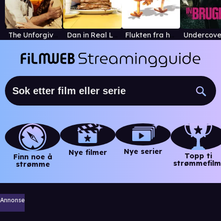
The Unforgiven
Dan in Real Life
Flukten fra hønsegården - Chicken Run (norsk versj
Nye serier
Nye filmer
Topp ti
Finn noe å
strømmefilm
strømme
Annonse