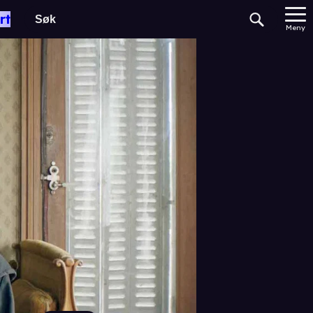
rt
Meny