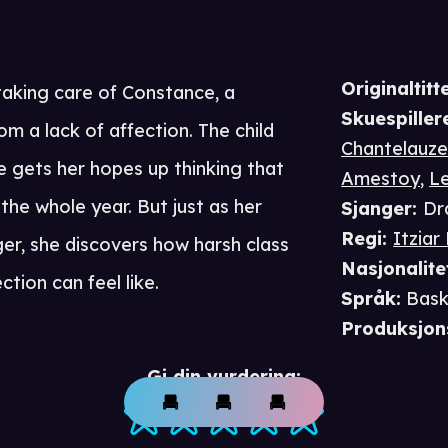
Originaltitte
 taking care of Constance, a
Skuespiller
from a lack of affection. The child
Chantelauz
e gets her hopes up thinking that
Amestoy
,
L
he whole year. But just as her
Sjanger
:
Dr
Regi
:
Itzia
er, she discovers how harsh class
Nasjonalite
tion can feel like.
Språk
:
Bask
Produksjon
Gi din vurdering: