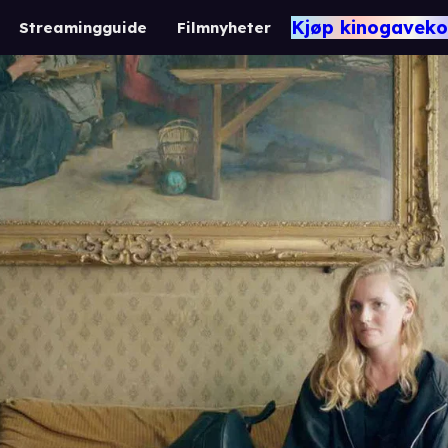
Kjøp kinogaveko
Streamingguide
Filmnyheter