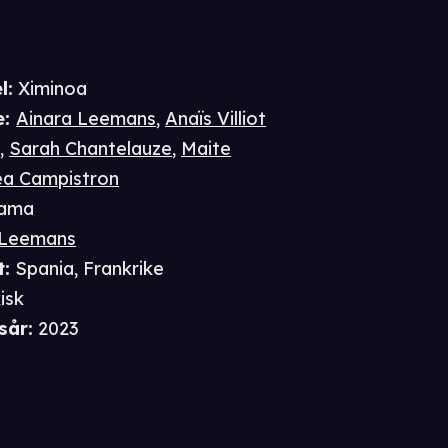
l:
Ximinoa
e
:
Ainara Leemans
,
Anaïs Villiot
e
,
Sarah Chantelauze
,
Maite
ea Campistron
ama
r Leemans
t
:
Spania, Frankrike
isk
sår
:
2023