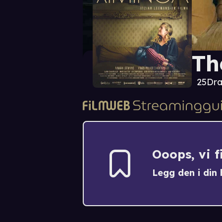
Th
25
Dr
Ooops, vi 
Legg den i din h