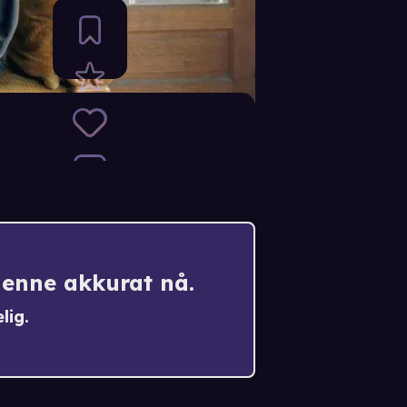
denne akkurat nå.
lig.