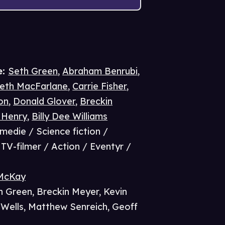
e
:
Seth Green
,
Abraham Benrubi
,
eth MacFarlane
,
Carrie Fisher
,
on
,
Donald Glover
,
Breckin
 Henry
,
Billy Dee Williams
medie / Science fiction /
TV-filmer / Action / Eventyr /
 McKay
h Green
,
Breckin Meyer
,
Kevin
Wells
,
Matthew Senreich
,
Geoff