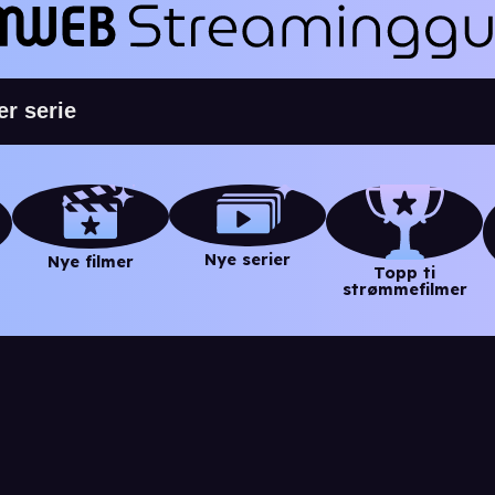
Nye serier
Nye filmer
Topp ti
strømmefilmer