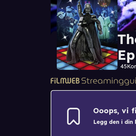
Th
Ep
45
Kom
Ooops, vi 
Legg den i din h