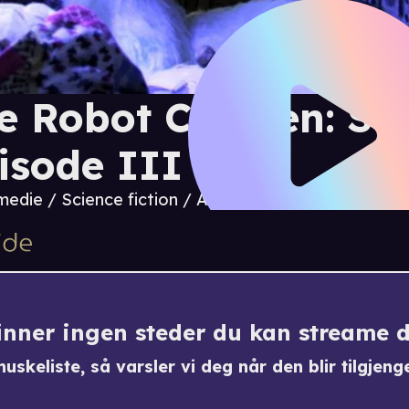
e Robot Chicken: St
isode III
edie / Science fiction / Animasjon / TV-filmer / Ac
finner ingen steder du kan streame 
uskeliste, så varsler vi deg når den blir tilgjenge