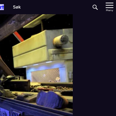
rt
Meny