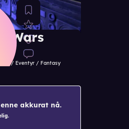
ar Wars
tion / Eventyr / Fantasy
denne akkurat nå.
lig.