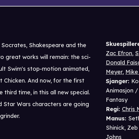
Skuespiller
er Socrates, Shakespeare and the
Zac Efron
,
S
o great works will remain: the sci-
Donald Fais
ult Swim's stop-motion animated,
Meyer
,
Mike
Chicken. And now, for the first
Sjanger
:
Ko
Animasjon / 
third time, in this all new special.
Fantasy
ed Star Wars characters are going
Regi
:
Chris
rinder.
Manus
:
Set
Shinick
,
Zeb 
Johns