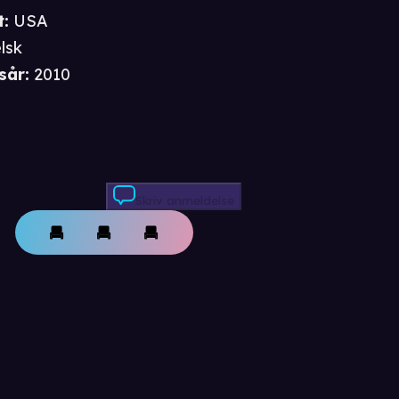
t
:
USA
lsk
sår
:
2010
Skriv anmeldelse