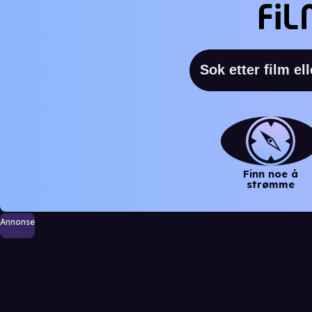
Finn noe å
strømme
Annonse