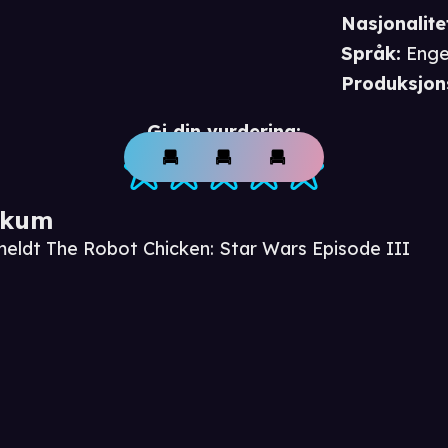
Nasjonalite
Språk
:
Enge
Produksjon
Gi din vurdering:
ikum
meldt The Robot Chicken: Star Wars Episode III