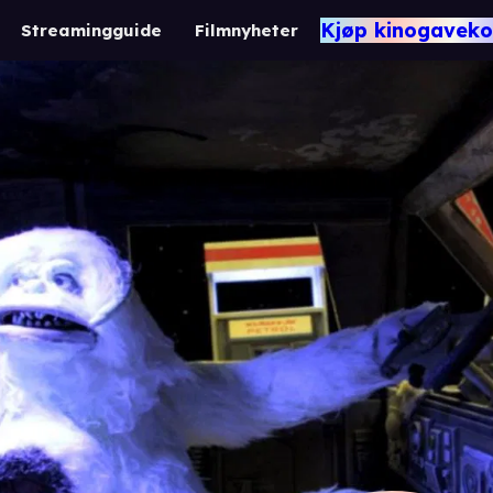
Kjøp kinogaveko
Streamingguide
Filmnyheter