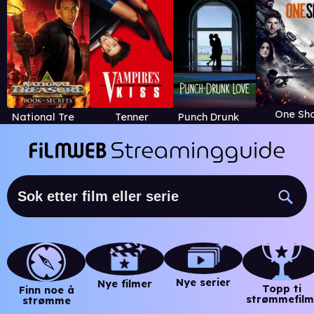
One Sh
National Treasure: Book of Secrets
Tenner
Punch Drunk Love
Nye serier
Nye filmer
Topp ti
Finn noe å
strømmefilm
strømme