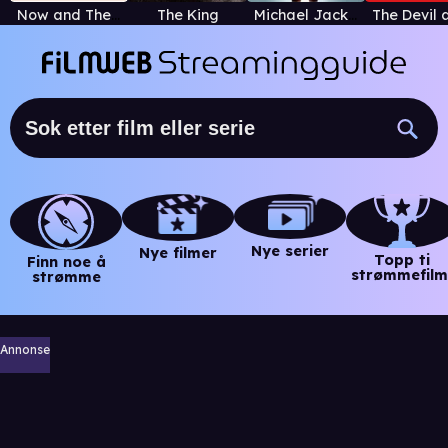
Now and Then - The Last Beatles Song
The King
Michael Jackson's This Is It
Nye serier
Nye filmer
Topp ti
Finn noe å
strømmefilm
strømme
Annonse