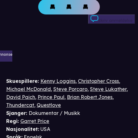
Skriv anmeldelse
nnonse
Skuespillere
:
Kenny Loggins
,
Christopher Cross
,
Michael McDonald
,
Steve Porcaro
,
Steve Lukather
,
David Paich
,
Prince Paul
,
Brian Robert Jones
,
Thundercat
,
Questlove
Sjanger
:
Dokumentar / Musikk
Regi
:
Garret Price
Nasjonalitet
:
USA
Språk
:
Engelsk