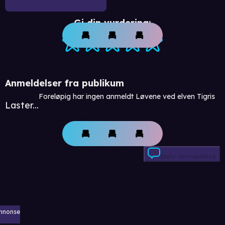
Gi din vurdering:
Anmeldelser fra publikum
Foreløpig har ingen anmeldt Løvene ved elven Tigris
Laster...
Skriv anmeldelse
nnonse