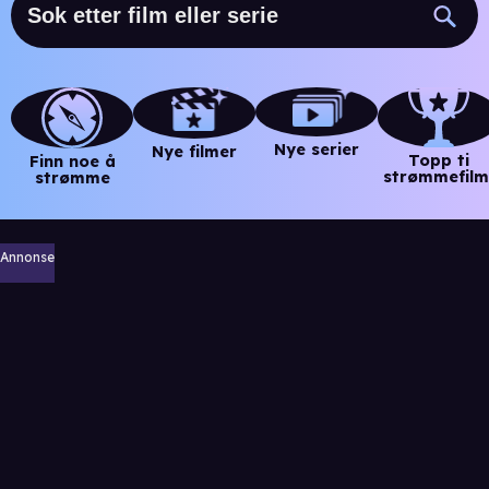
Nye serier
Nye filmer
Topp ti
Finn noe å
strømmefilm
strømme
Annonse