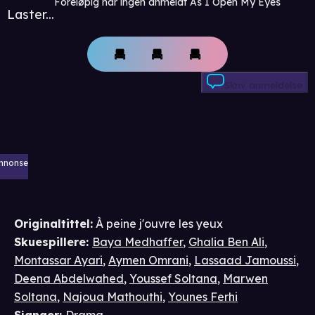
Foreløpig har ingen anmeldt As I Open My Eyes
Laster...
Skriv anmeldelse
nnonse
Originaltittel:
À peine j'ouvre les yeux
Skuespillere
:
Baya Medhaffer
,
Ghalia Ben Ali
,
Montassar Ayari
,
Aymen Omrani
,
Lassaad Jamoussi
,
Deena Abdelwahed
,
Youssef Soltana
,
Marwen
Soltana
,
Najoua Mathouthi
,
Younes Ferhi