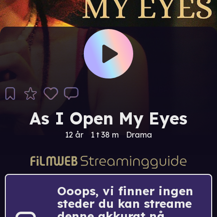
As I Open My Eyes
12 år
1 t 38 m
Drama
Ooops, vi finner ingen
steder du kan streame
denne akkurat nå.