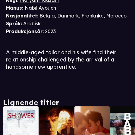
Regi
:
Maryam Touzani
Manus
:
Nabil Ayouch
Nasjonalitet
:
Belgia, Danmark, Frankrike, Morocco
Språk
:
Arabisk
Produksjonsår
:
2023
A middle-aged tailor and his wife find their
relationship challenged by the arrival of a
handsome new apprentice.
Lignende titler