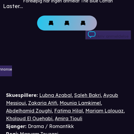
Foreløpig har ingen anmeldt The Blue Caftan
Laster...
Skriv anmeldelse
nnonse
Skuespillere
:
Lubna Azabal
,
Saleh Bakri
,
Ayoub
Messioui
,
Zakaria Atifi
,
Mounia Lamkimel
,
Abdelhamid Zoughi
,
Fatima Hilal
,
Mariam Lalouaz
,
Kholoud El Ouehabi
,
Amira Tiouli
Sjanger
:
Drama / Romantikk