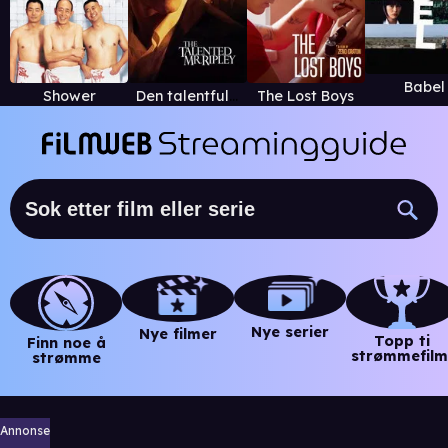
Babel
Shower
Den talentfulle mr. Ripley
The Lost Boys
Nye serier
Nye filmer
Topp ti
Finn noe å
strømmefilm
strømme
Annonse