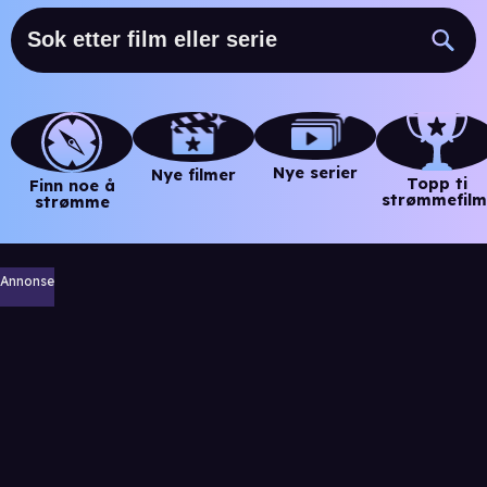
Nye serier
Nye filmer
Topp ti
Finn noe å
strømmefilm
strømme
Annonse