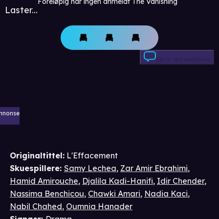
Foreløpig har ingen anmeldt The Vanishing
Laster...
Skriv anmeldelse
nnonse
Originaltittel:
L'Effacement
Skuespillere
:
Samy Lechea
,
Zar Amir Ebrahimi
,
Hamid Amirouche
,
Djalila Kadi-Hanifi
,
Idir Chender
,
Nassima Benchicou
,
Chawki Amari
,
Nadia Kaci
,
Nabil Chahed
,
Oumnia Hanader