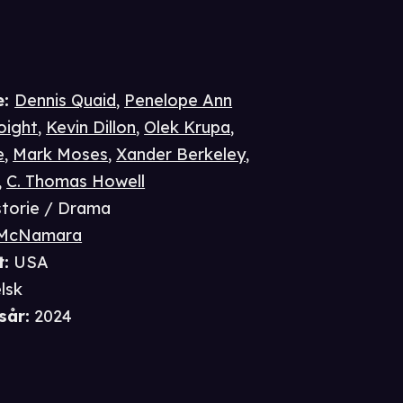
e
:
Dennis Quaid
,
Penelope Ann
oight
,
Kevin Dillon
,
Olek Krupa
,
e
,
Mark Moses
,
Xander Berkeley
,
,
C. Thomas Howell
storie / Drama
 McNamara
t
:
USA
lsk
sår
:
2024