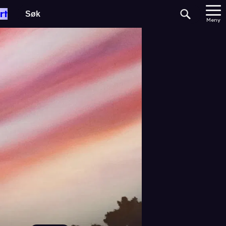
rt
Meny