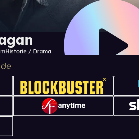
agan
 m
Historie / Drama