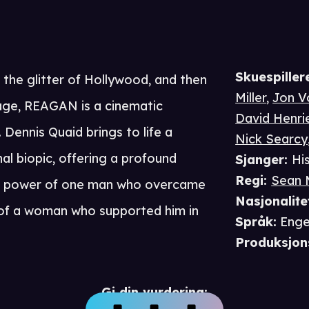
Skuespiller
 the glitter of Hollywood, and then
Miller
,
Jon V
age, REAGAN is a cinematic
David Henri
Dennis Quaid brings to life a
Nick Searcy
nal biopic, offering a profound
Sjanger
:
Hi
Regi
:
Sean
he power of one man who overcame
Nasjonalite
 of a woman who supported him in
Språk
:
Enge
Produksjon
Gi din vurdering: