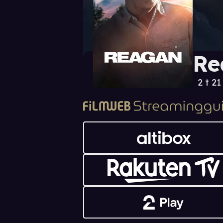
Re
2 t 21