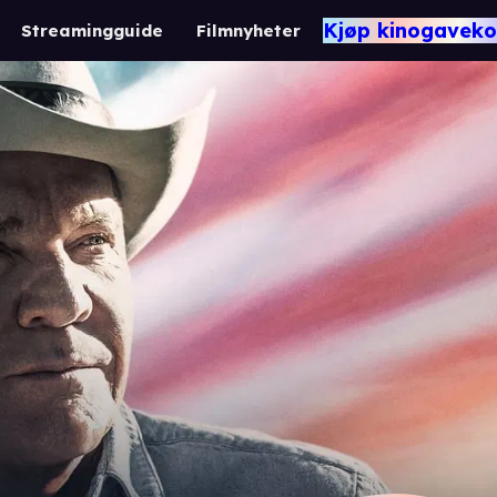
Kjøp kinogaveko
Streamingguide
Filmnyheter