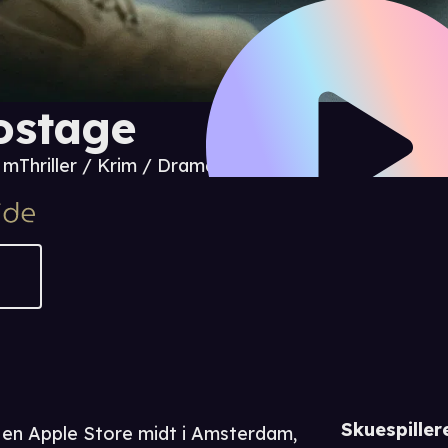
ostage
0 m
Thriller / Krim / Drama
Skuespiller
 en Apple Store midt i Amsterdam,