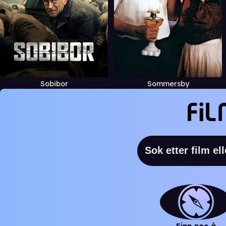
Sobibor
Sommersby
Finn noe å