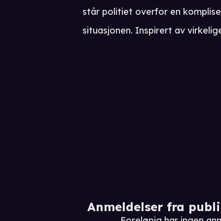
står politiet overfor en komplise
situasjonen. Inspirert av virkelig
Anmeldelser fra publ
Foreløpig har ingen an