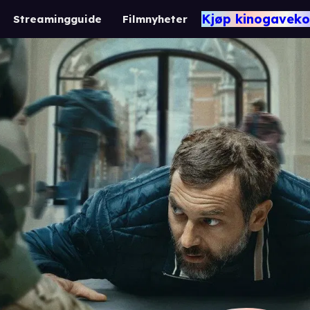
Kjøp kinogaveko
Streamingguide
Filmnyheter