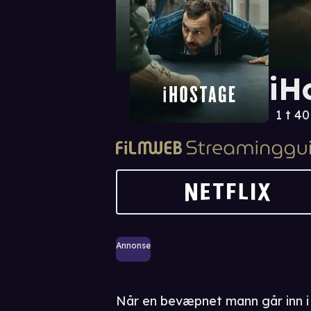
iH
1 t 4
Annonse
Når en bevæpnet mann går inn i