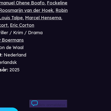
manuel Ohene Boafo
,
Fockeline
Roosmarijn van der Hoek
,
Robin
Louis Talpe
,
Marcel Hensema
,
kort
,
Eric Corton
riller / Krim / Drama
 Boermans
on de Waal
t
:
Nederland
rlandsk
sår
:
2025
Skriv anmeldelse