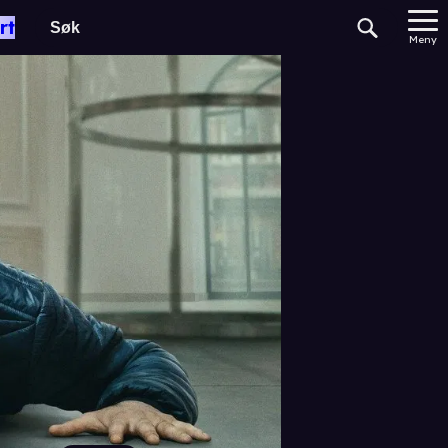
rt
Meny