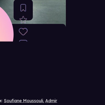
e
:
Soufiane Moussouli
,
Admir