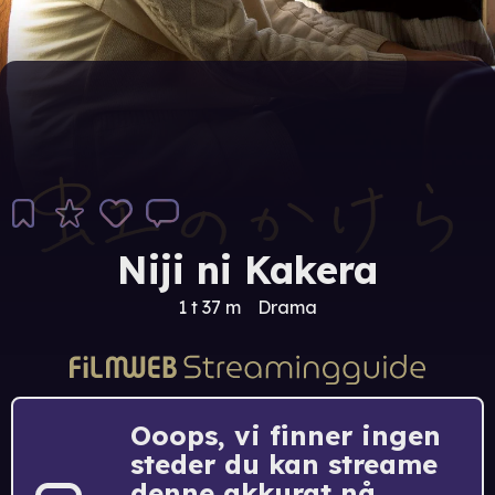
Niji ni Kakera
1 t 37 m
Drama
Ooops, vi finner ingen
steder du kan streame
denne akkurat nå.