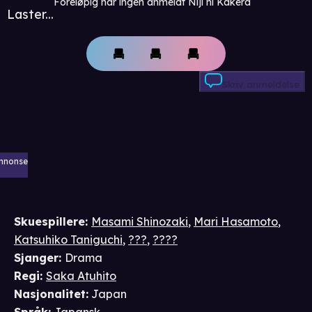
Foreløpig har ingen anmeldt Niji ni Kakera
Laster...
Skriv anmeldelse
nnonse
Skuespillere
:
Masami Shinozaki
,
Mari Hasamoto
,
Katsuhiko Taniguchi
,
???
,
????
Sjanger
:
Drama
Regi
:
Saka Atuhito
Nasjonalitet
:
Japan