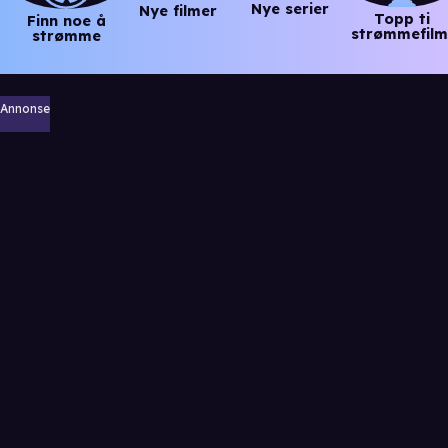
Nye serier
Nye filmer
Topp ti
Finn noe å
strømmefilm
strømme
Annonse