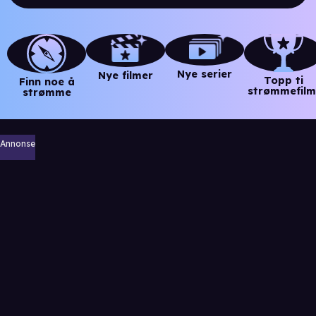
Nye serier
Nye filmer
Topp ti
Finn noe å
strømmefilm
strømme
Annonse