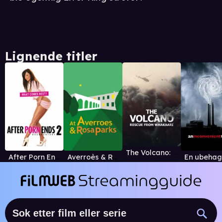
Lignende titler
The Volcano: Rescue from Whakaari
After Porn Ends 2
Averroès & Rosa Parks