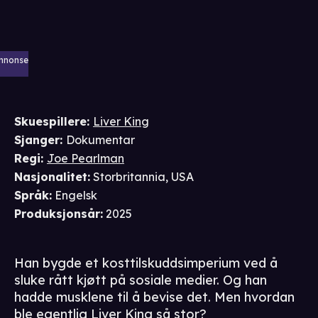
nnonse
Skuespillere
:
Liver King
Sjanger
:
Dokumentar
Regi
:
Joe Pearlman
Nasjonalitet
:
Storbritannia, USA
Språk
:
Engelsk
Produksjonsår
:
2025
Han bygde et kosttilskuddsimperium ved å
sluke rått kjøtt på sosiale medier. Og han
hadde musklene til å bevise det. Men hvordan
ble egentlig Liver King så stor?