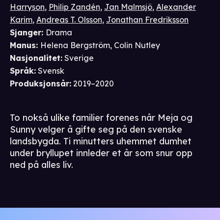
Harryson
,
Philip Zandén
,
Jan Malmsjö
,
Alexander
Karim
,
Andreas T. Olsson
,
Jonathan Fredriksson
Sjanger
:
Drama
Manus
:
Helena Bergström
,
Colin Nutley
Nasjonalitet
:
Sverige
Språk
:
Svensk
Produksjonsår
:
2019–2020
To nokså ulike familier forenes når Meja og
Sunny velger å gifte seg på den svenske
landsbygda. Ti minutters uhemmet dumhet
under bryllupet innleder et år som snur opp
ned på alles liv.