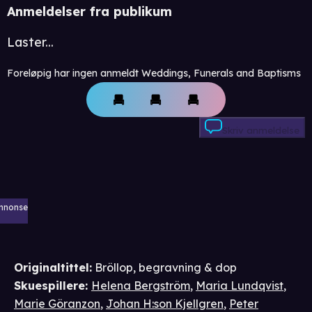
Anmeldelser fra publikum
Laster...
Foreløpig har ingen anmeldt Weddings, Funerals and Baptisms
Skriv anmeldelse
nnonse
Originaltittel:
Bröllop, begravning & dop
Skuespillere
:
Helena Bergström
,
Maria Lundqvist
,
Marie Göranzon
,
Johan H:son Kjellgren
,
Peter