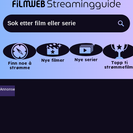
Nye serier
Nye filmer
Topp ti
Finn noe å
strømmefilm
strømme
Annonse