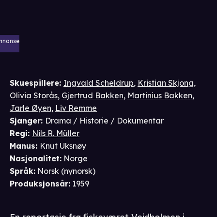
nnonse
Skuespillere
:
Ingvald Scheldrup
,
Kristian Skjong
,
Olivia Storås
,
Gjertrud Bakken
,
Martinius Bakken
,
Jarle Øyen
,
Liv Remme
Sjanger
:
Drama / Historie / Dokumentar
Regi
:
Nils R. Müller
Manus
:
Knut Uksnøy
Nasjonalitet
:
Norge
Språk
:
Norsk (nynorsk)
Produksjonsår
:
1959