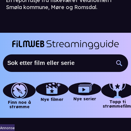
En reportasje fra fiskeværet Veidholmen i
Smøla kommune, Møre og Romsdal.
Nye serier
Nye filmer
Topp ti
Finn noe å
strømmefilm
strømme
Annonse