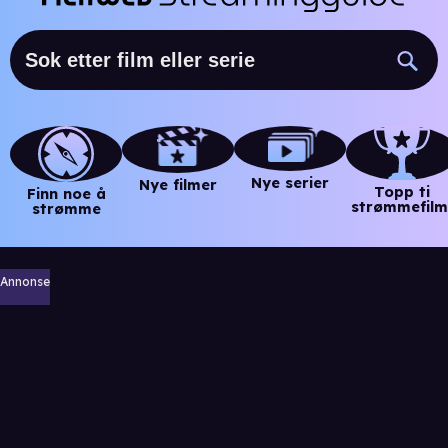
Nye serier
Nye filmer
Topp ti
Finn noe å
strømmefilm
strømme
Annonse