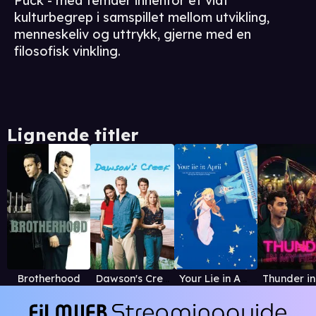
Puck - med temaer innenfor et vidt
kulturbegrep i samspillet mellom utvikling,
menneskeliv og uttrykk, gjerne med en
filosofisk vinkling.
Lignende titler
Brotherhood
Dawson's Creek
Your Lie in April