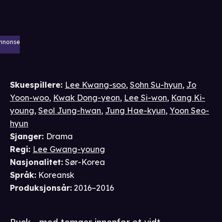
nnonse
Skuespillere
:
Lee Kwang-soo
,
Sohn Su-hyun
,
Jo
Yoon-woo
,
Kwak Dong-yeon
,
Lee Si-won
,
Kang Ki-
young
,
Seol Jung-hwan
,
Jung Hae-kyun
,
Yoon Seo-
hyun
Sjanger
:
Drama
Regi
:
Lee Gwang-young
Nasjonalitet
:
Sør-Korea
Språk
:
Koreansk
Produksjonsår
:
2016–2016