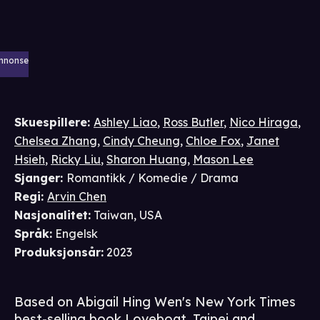
nnonse
Skuespillere
:
Ashley Liao
,
Ross Butler
,
Nico Hiraga
,
Chelsea Zhang
,
Cindy Cheung
,
Chloe Fox
,
Janet
Hsieh
,
Ricky Liu
,
Sharon Huang
,
Mason Lee
Sjanger
:
Romantikk / Komedie / Drama
Regi
:
Arvin Chen
Nasjonalitet
:
Taiwan, USA
Språk
:
Engelsk
Produksjonsår
:
2023
Based on Abigail Hing Wen's New York Times
best-selling book Loveboat, Taipei and