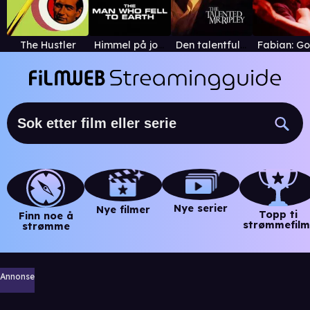
The Hustler
Himmel på jorden
Den talentfulle mr. Ripley
Nye serier
Nye filmer
Topp ti
Finn noe å
strømmefilm
strømme
Annonse