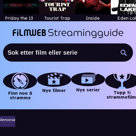
Friday the 13th
Tourist Trap
Inside
Eden La
Nye serier
Nye filmer
Topp ti
Finn noe å
strømmefilm
strømme
Annonse