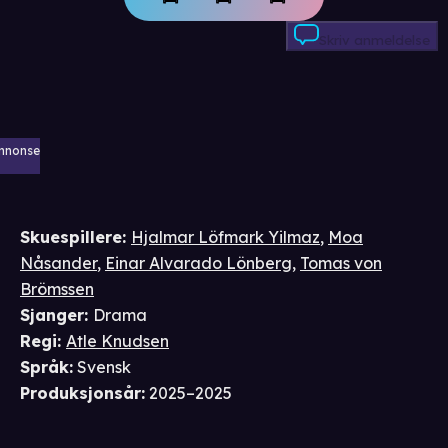
Skriv anmeldelse
nnonse
Skuespillere
:
Hjalmar Löfmark Yilmaz
,
Moa
Nåsander
,
Einar Alvarado Lönberg
,
Tomas von
Brömssen
Sjanger
:
Drama
Regi
:
Atle Knudsen
Språk
:
Svensk
Produksjonsår
:
2025–2025