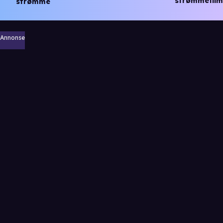
strømmefilm
strømme
Annonse