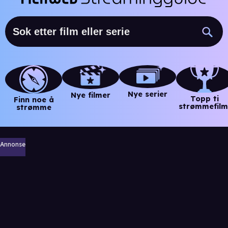
Nye serier
Nye filmer
Topp ti
Finn noe å
strømmefilm
strømme
Annonse