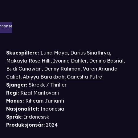
nnonse
Skuespillere
:
Luna Maya
,
Darius Sinathrya
,
Makayla Rose Hilli
,
Ivonne Dahler
,
Denino Basrial
,
Budi Gunawan
,
Denny Rahman
,
Varen Arianda
Calief
,
Abiyyu Barakbah
,
Ganesha Putra
Sjanger
:
Skrekk / Thriller
Regi
:
Rizal Mantovani
Manus
:
Riheam Junianti
Nasjonalitet
:
Indonesia
Språk
:
Indonesisk
Produksjonsår
:
2024