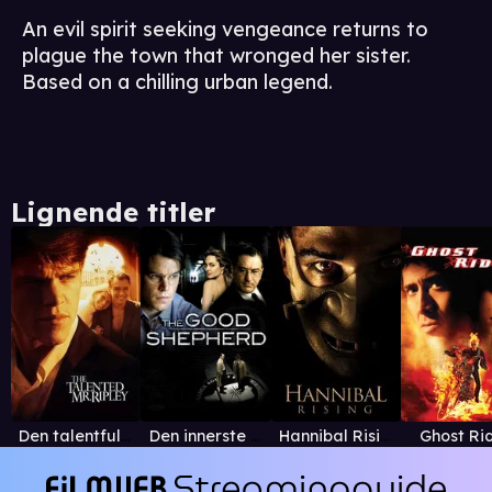
An evil spirit seeking vengeance returns to
plague the town that wronged her sister.
Based on a chilling urban legend.
Lignende titler
Den talentfulle mr. Ripley
Den innerste sirkel
Hannibal Rising
Ghost Ri