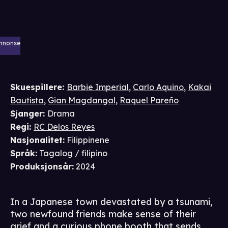
nnonse
Skuespillere
:
Barbie Imperial
,
Carlo Aquino
,
Kakai
Bautista
,
Gian Magdangal
,
Raquel Pareño
Sjanger
:
Drama
Regi
:
RC Delos Reyes
Nasjonalitet
:
Filippinene
Språk
:
Tagalog / filipino
Produksjonsår
:
2024
In a Japanese town devastated by a tsunami,
two newfound friends make sense of their
grief and a curious phone booth that sends