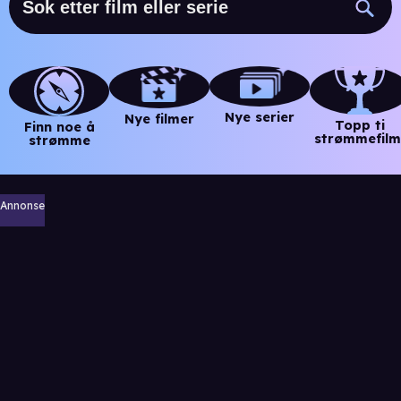
Nye serier
Nye filmer
Topp ti
Finn noe å
strømmefilm
strømme
Annonse