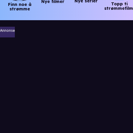
Nye serier
Nye filmer
Topp ti
Finn noe å
strømmefilm
strømme
Annonse