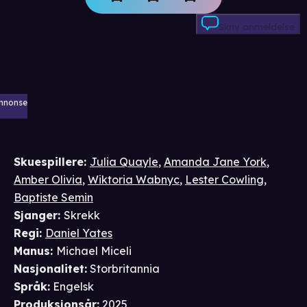
Skriv anmeldelse
nnonse
Skuespillere
:
Julia Quayle
,
Amanda Jane York
,
Amber Olivia
,
Wiktoria Wabnyc
,
Lester Cowling
,
Baptiste Semin
Sjanger
:
Skrekk
Regi
:
Daniel Yates
Manus
:
Michael Miceli
Nasjonalitet
:
Storbritannia
Språk
:
Engelsk
Produksjonsår
:
2025