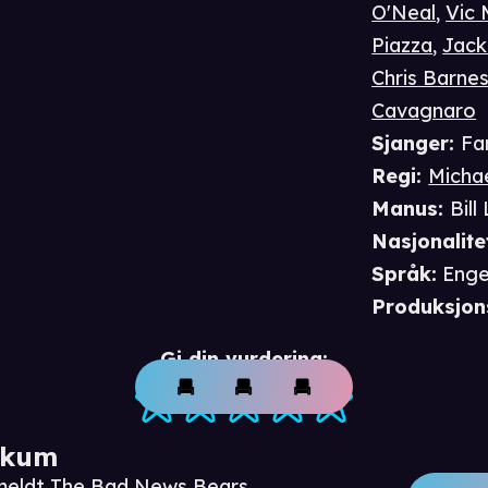
O'Neal
,
Vic
Piazza
,
Jack
Chris Barne
Cavagnaro
Sjanger
:
Fa
Regi
:
Michae
Manus
:
Bill
Nasjonalite
Språk
:
Enge
Produksjon
Gi din vurdering:
ikum
nmeldt The Bad News Bears