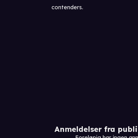
contenders.
Anmeldelser fra publ
Foreløpig har ingen a