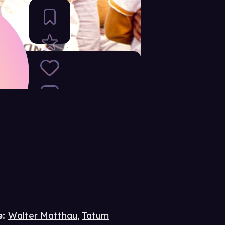
e
:
Walter Matthau
,
Tatum