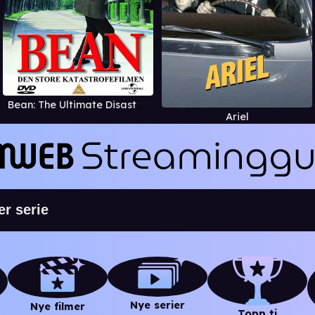
Bean: The Ultimate Disaster Movie (1997)
Ariel
Nye serier
Nye filmer
Topp ti