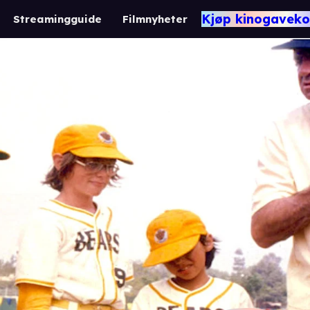
Kjøp kinogaveko
Streamingguide
Filmnyheter