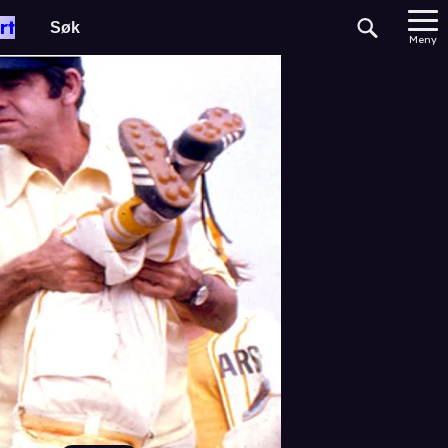
rt
Meny