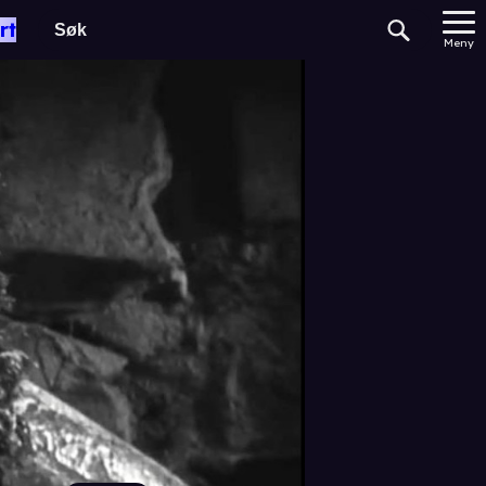
rt
Meny