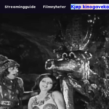
Kjøp kinogaveko
Streamingguide
Filmnyheter