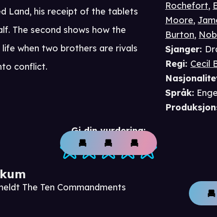
Rochefort
,
E
 Land, his receipt of the tablets
Moore
,
Jame
alf. The second shows how the
Burton
,
Nob
fe when two brothers are rivals
Sjanger
:
Dr
Regi
:
Cecil 
to conflict.
Nasjonalite
Språk
:
Enge
Produksjon
Gi din vurdering:
ikum
nmeldt The Ten Commandments