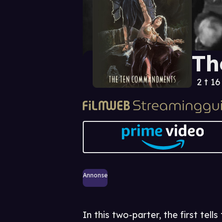
Th
2 t 1
Annonse
In this two-parter, the first tel