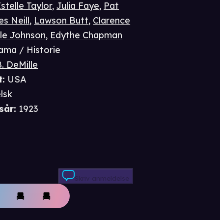
stelle Taylor
,
Julia Faye
,
Pat
s Neill
,
Lawson Butt
,
Clarence
le Johnson
,
Edythe Chapman
ama / Historie
B. DeMille
t
:
USA
lsk
sår
:
1923
Skriv anmeldelse