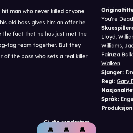
Originaltitte
 hit man who never killed anyone
You're Dea
 his old boss gives him an offer he
Skuespiller
e the fact that he has just met the
Lloyd
,
Willi
 rag-tag team together. But they
Williams
,
Ja
Fairuza Balk
 of the boss who sets a real killer
Walken
Sjanger
:
Dr
Regi
:
Gary 
Nasjonalite
Språk
:
Enge
Produksjon
Gi din vurdering: