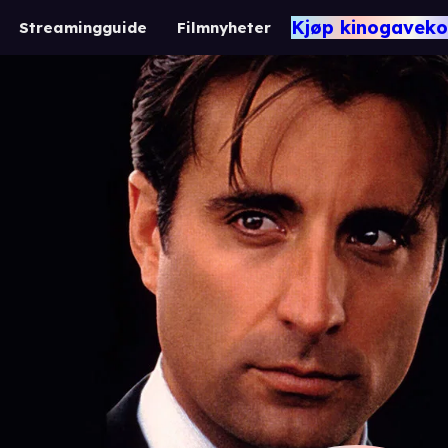
Kjøp kinogaveko
Streamingguide
Filmnyheter