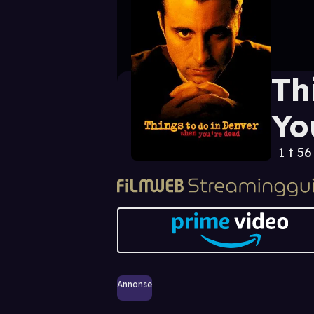
Th
Yo
1 t 5
Annonse