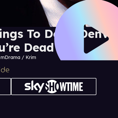
ings To Do in Denv
u’re Dead
6 m
Drama / Krim