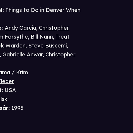
l:
Things to Do in Denver When
d
e
:
Andy Garcia
,
Christopher
am Forsythe
,
Bill Nunn
,
Treat
ck Warden
,
Steve Buscemi
,
,
Gabrielle Anwar
,
Christopher
ama / Krim
Fleder
t
:
USA
lsk
sår
:
1995