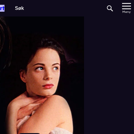
rt
Meny