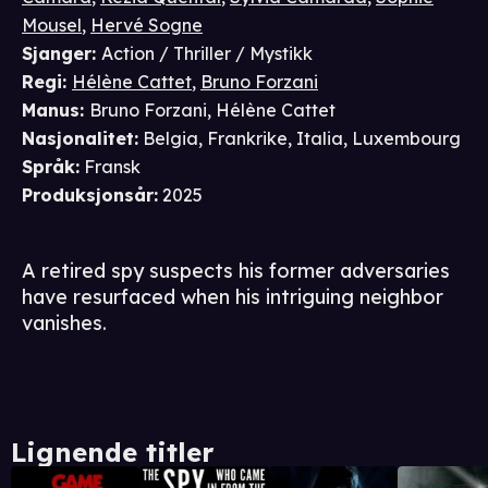
Mousel
,
Hervé Sogne
Sjanger
:
Action / Thriller / Mystikk
Regi
:
Hélène Cattet
,
Bruno Forzani
Manus
:
Bruno Forzani
,
Hélène Cattet
Nasjonalitet
:
Belgia, Frankrike, Italia, Luxembourg
Språk
:
Fransk
Produksjonsår
:
2025
A retired spy suspects his former adversaries
have resurfaced when his intriguing neighbor
vanishes.
Lignende titler