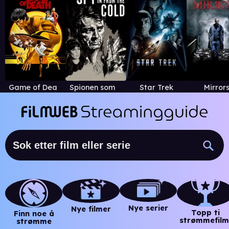
Game of Death (1978)
Spionen som kom inn fra kulden
Star Trek
Mirror
Nye serier
Nye filmer
Topp ti
Finn noe å
strømmefilm
strømme