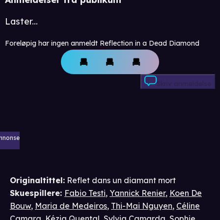
Laster...
Foreløpig har ingen anmeldt Reflection in a Dead Diamond
Skriv anmeldelse
nnonse
Originaltittel:
Reflet dans un diamant mort
Skuespillere
:
Fabio Testi
,
Yannick Renier
,
Koen De
Bouw
,
Maria de Medeiros
,
Thi-Mai Nguyen
,
Céline
Camara
,
Kézia Quental
,
Sylvia Camarda
,
Sophie