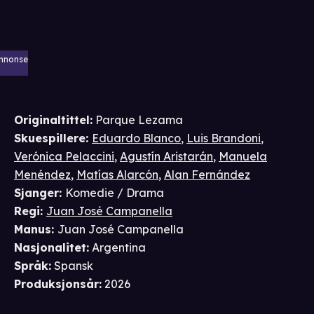
nnonse
Originaltittel:
Parque Lezama
Skuespillere
:
Eduardo Blanco
,
Luis Brandoni
,
Verónica Pelaccini
,
Agustín Aristarán
,
Manuela
Menéndez
,
Matías Alarcón
,
Alan Fernández
Sjanger
:
Komedie / Drama
Regi
:
Juan José Campanella
Manus
:
Juan José Campanella
Nasjonalitet
:
Argentina
Språk
:
Spansk
Produksjonsår
:
2026