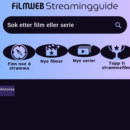
Nye serier
Nye filmer
Topp ti
Finn noe å
strømmefilm
strømme
Annonse