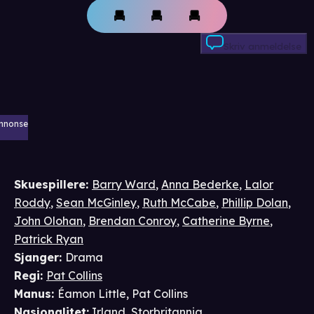
Skriv anmeldelse
nnonse
Skuespillere
:
Barry Ward
,
Anna Bederke
,
Lalor
Roddy
,
Sean McGinley
,
Ruth McCabe
,
Phillip Dolan
,
John Olohan
,
Brendan Conroy
,
Catherine Byrne
,
Patrick Ryan
Sjanger
:
Drama
Regi
:
Pat Collins
Manus
:
Éamon Little
,
Pat Collins
Nasjonalitet
:
Irland, Storbritannia