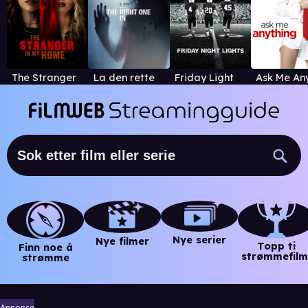
The Stranger in My Home
La den rette komme inn
Friday Light Nights
Nye serier
Nye filmer
Topp ti
Finn noe å
strømmefilm
strømme
Annonse