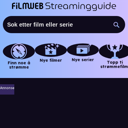
Nye serier
Nye filmer
Topp ti
Finn noe å
strømmefilm
strømme
Annonse