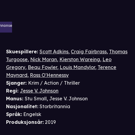
nnonse
Skuespillere
:
Scott Adkins
,
Craig Fairbrass
,
Thomas
Turgoose
,
Nick Moran
,
Kierston Wareing
,
Leo
Gregory
,
Beau Fowler
,
Louis Mandylor
,
Terence
Maynard
,
Ross O'Hennessy
Sjanger
:
Krim / Action / Thriller
Regi
:
Jesse V. Johnson
Manus
:
Stu Small
,
Jesse V. Johnson
Nasjonalitet
:
Storbritannia
Språk
:
Engelsk
Produksjonsår
:
2019