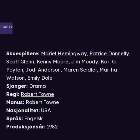
nnonse
Skuespillere
:
Mariel Hemingway
,
Patrice Donnelly
,
Scott Glenn
,
Kenny Moore
,
Jim Moody
,
Kari G.
Peyton
,
Jodi Anderson
,
Maren Seidler
,
Martha
Watson
,
Emily Dole
Sjanger
:
Drama
Regi
:
Robert Towne
Manus
:
Robert Towne
Nasjonalitet
:
USA
Språk
:
Engelsk
Produksjonsår
:
1982