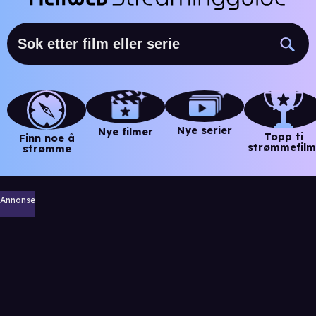
Nye serier
Nye filmer
Topp ti
Finn noe å
strømmefilm
strømme
Annonse