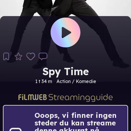
Spy Time
1 t 34 m
Action / Komedie
Ooops, vi finner ingen
steder du kan streame
denne akkurat nå.