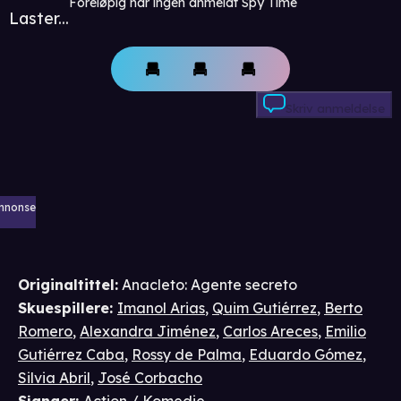
Foreløpig har ingen anmeldt Spy Time
Laster...
Skriv anmeldelse
nnonse
Originaltittel:
Anacleto: Agente secreto
Skuespillere
:
Imanol Arias
,
Quim Gutiérrez
,
Berto
Romero
,
Alexandra Jiménez
,
Carlos Areces
,
Emilio
Gutiérrez Caba
,
Rossy de Palma
,
Eduardo Gómez
,
Silvia Abril
,
José Corbacho