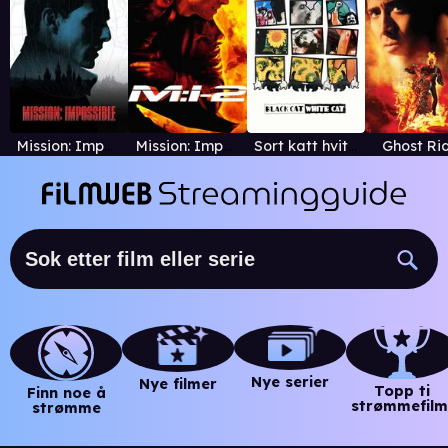
Mission: Impossible
Mission: Impossible II
Sort katt hvit katt
Ghost Ri
Nye serier
Nye filmer
Topp ti
Finn noe å
strømmefilm
strømme