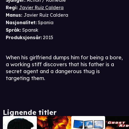
Sjanger
:
Action / Komedie
Regi
:
Javier Ruiz Caldera
Manus
:
Javier Ruiz Caldera
Nasjonalitet
:
Spania
Språk
:
Spansk
Produksjonsår
:
2015
When his girlfriend dumps him for being a bore,
a working stiff discovers that his father is a
secret agent and a dangerous thug is
targeting them.
Lignende titler