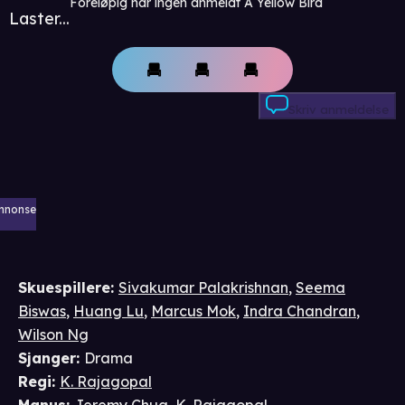
Foreløpig har ingen anmeldt A Yellow Bird
Laster...
Skriv anmeldelse
nnonse
Skuespillere
:
Sivakumar Palakrishnan
,
Seema
Biswas
,
Huang Lu
,
Marcus Mok
,
Indra Chandran
,
Wilson Ng
Sjanger
:
Drama
Regi
:
K. Rajagopal