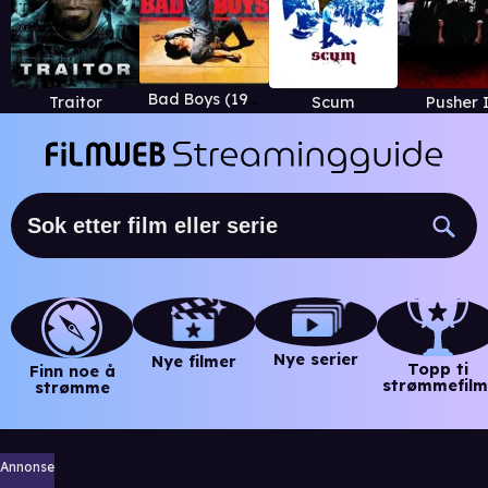
Bad Boys (1983)
Traitor
Scum
Pusher 
Nye serier
Nye filmer
Topp ti
Finn noe å
strømmefilm
strømme
Annonse