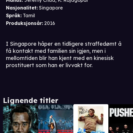
Manus
:
Jeremy Chua
,
K. Rajagopal
Nasjonalitet
:
Singapore
Språk
:
Tamil
Produksjonsår
:
2016
I Singapore håper en tidligere straffedømt å
få kontakt med familien sin igjen, men i
mellomtiden blir han kjent med en kinesisk
prostituert som han er livvakt for.
Lignende titler