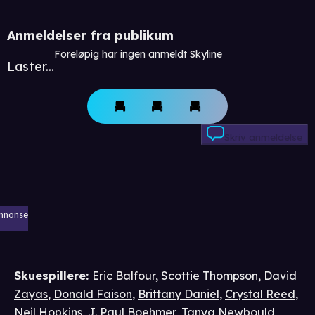
Anmeldelser fra publikum
Foreløpig har ingen anmeldt Skyline
Laster...
Skriv anmeldelse
nnonse
Skuespillere
:
Eric Balfour
,
Scottie Thompson
,
David
Zayas
,
Donald Faison
,
Brittany Daniel
,
Crystal Reed
,
Neil Hopkins
,
J. Paul Boehmer
,
Tanya Newbould
,