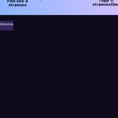
Topp ti
Finn noe å
strømmefilm
strømme
Annonse