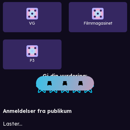
VG
Filmmagasinet
P3
Gi din vurdering:
Anmeldelser fra publikum
Laster...