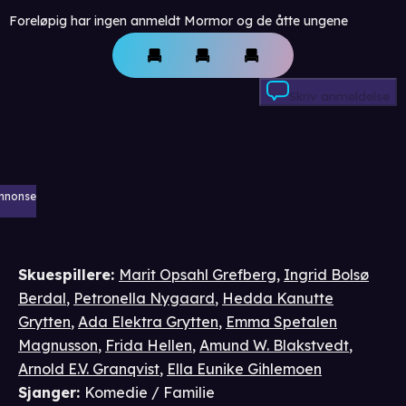
Foreløpig har ingen anmeldt Mormor og de åtte ungene
Skriv anmeldelse
nnonse
Skuespillere
:
Marit Opsahl Grefberg
,
Ingrid Bolsø
Berdal
,
Petronella Nygaard
,
Hedda Kanutte
Grytten
,
Ada Elektra Grytten
,
Emma Spetalen
Magnusson
,
Frida Hellen
,
Amund W. Blakstvedt
,
Arnold E.V. Granqvist
,
Ella Eunike Gihlemoen
Sjanger
:
Komedie / Familie